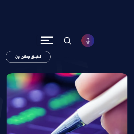
تطبيق وطني ون