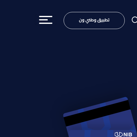
تطبيق وطني ون