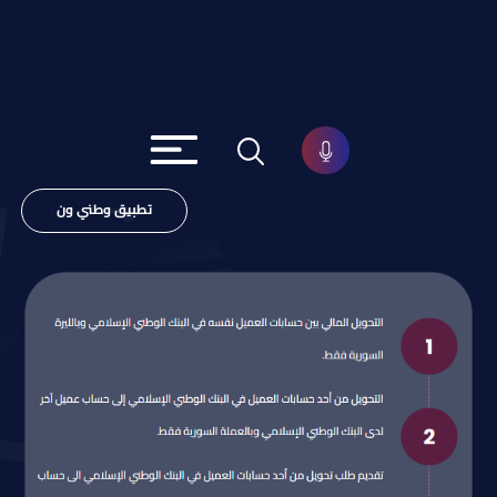
تطبيق وطني ون