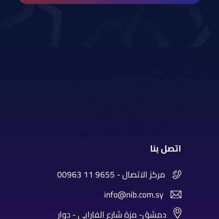
اتصل بنا
00963 11 9655 - مركز الاتصال
info@nib.com.sy
دمشق- مزة شارع الفارابي - دوار